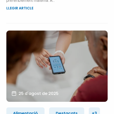
preferiblement materna. A...
LLEGIR ARTICLE
25 d'agost de 2025
Alimentació
Destacats
+3