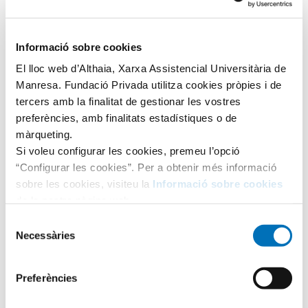
Quina diferència hi ha entre una
al·lèrgia i una intolerància
Informació sobre cookies
alimentària?
El lloc web d’Althaia, Xarxa Assistencial Universitària de
Manresa. Fundació Privada utilitza cookies pròpies i de
Sovint, quan un aliment no es tolera correctament, es
tercers amb la finalitat de gestionar les vostres
parla d’al·lèrgies i intoleràncies alimentàries sense tenir
preferències, amb finalitats estadístiques o de
en compte que...
màrqueting.
LLEGIR ARTICLE
Si voleu configurar les cookies, premeu l’opció
“Configurar les cookies”. Per a obtenir més informació
sobre les cookies, visiteu la
Informació sobre cookies
de la nostra pàgina web.
Selecció
Necessàries
de
consentiment
Preferències