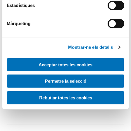
Estadístiques
Màrqueting
10 de febrer de 2025
Mostrar-ne els detalls
Alimentació
Destacats
+5
Acceptar totes les cookies
Alimentació saludable i càncer
El càncer és una malaltia molt prevalent que implica un
Permetre la selecció
gran desgast físic com anímic. Els tractaments
Rebutjar totes les cookies
oncològics sovint...
LLEGIR ARTICLE