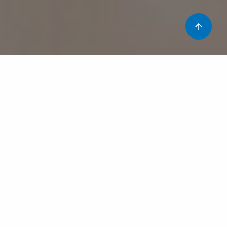
L’arribada d’un nadó a casa ve acompanyada de moltes
preguntes, i una de les més freqüents a les consultes de
pediatria té a veure amb el bolquer. Sabem que el
meconi
(la primera femta) és negra i espessa, però…
què passa després?
El reflex gastrocòlic
Durant les primeres setmanes, el més habitual és que