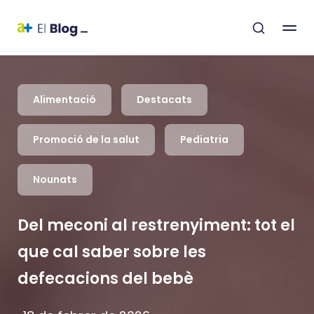
Alimentació
Destacats
Promoció de la salut
Pediatria
Nounats
Del meconi al restrenyiment: tot el
que cal saber sobre les
defecacions del bebè