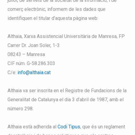
juliol, de serveis de la societat de la informació, i de
comerç electrònic, informem de les dades que
identifiquen el titular d’aquesta pàgina web:
Althaia, Xarxa Assistencial Universitària de Manresa, FP
Carrer Dr. Joan Soler, 1-3
08243 – Manresa
CIF núm. G-58.286.303
C/e:
info@althaia.cat
Althaia va ser inscrita en el Registre de Fundacions de la
Generalitat de Catalunya el dia 3 d’abril de 1987, amb el
número 298.
Althaia està adherida al
Codi Tipus
, que és un reglament