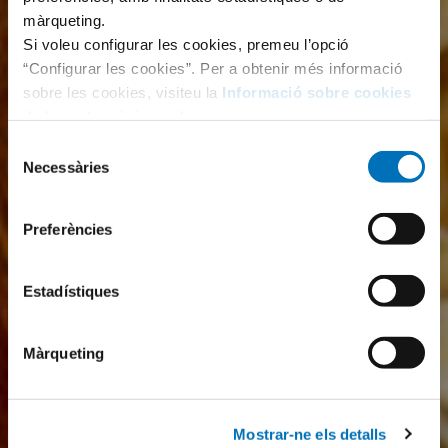
màrqueting.
Si voleu configurar les cookies, premeu l’opció
“Configurar les cookies”. Per a obtenir més informació
sobre les cookies, visiteu la
Informació sobre cookies
de la nostra pàgina web.
Selecció
Necessàries
de
consentiment
Preferències
Estadístiques
Màrqueting
Mostrar-ne els detalls