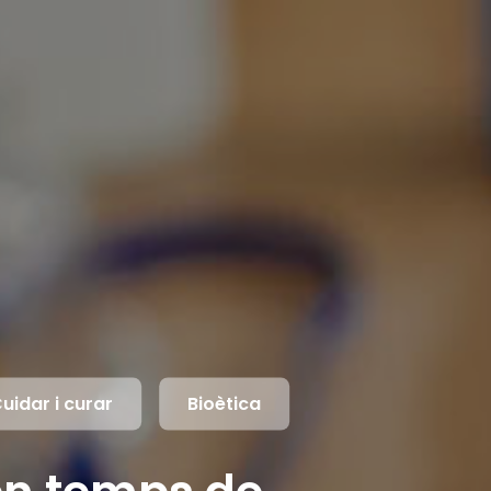
uidar i curar
Bioètica