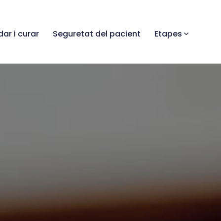
dar i curar
Seguretat del pacient
Etapes