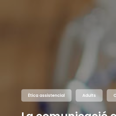
Ètica assistencial
Adults
C