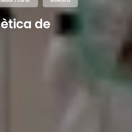
uidar i curar
Bioètica
ètica de