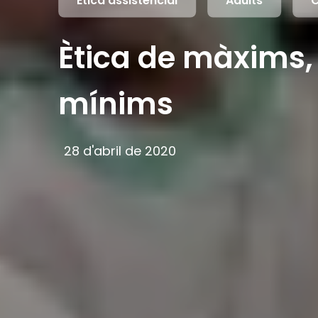
Ètica assistencial
Adults
C
Ètica de màxims, 
mínims
28 d'abril de 2020