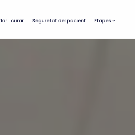
dar i curar
Seguretat del pacient
Etapes