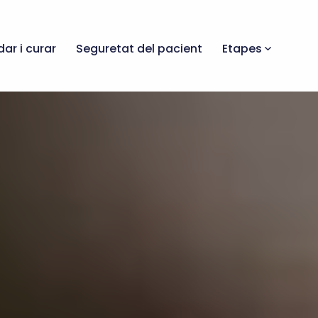
dar i curar
Seguretat del pacient
Etapes