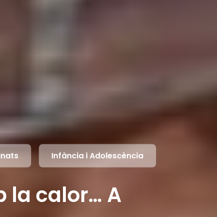
nats
Infància i Adolescència
la calor… A