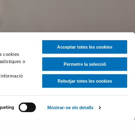
Acceptar totes les cookies
za cookies
tadístiques o
Permetre la selecció
 informació
Rebutjar totes les cookies
ueting
Mostrar-ne els detalls