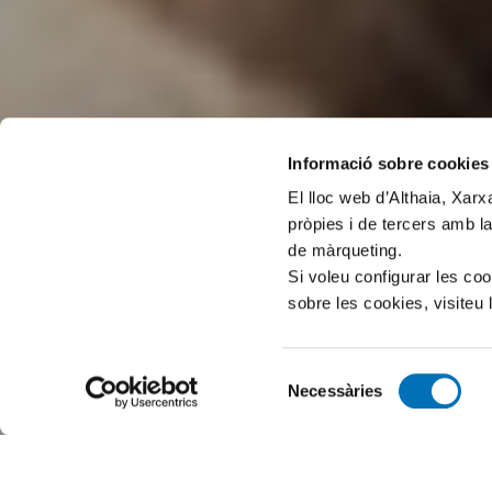
Informació sobre cookies
El lloc web d’Althaia, Xar
pròpies i de tercers amb la
de màrqueting.
Si voleu configurar les co
sobre les cookies, visiteu 
Selecció
Necessàries
de
consentiment