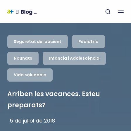
Seguretat del pacient
Pediatria
Nounats
Infància i Adolescència
Vida saludable
Arriben les vacances. Esteu
preparats?
5 de juliol de 2018