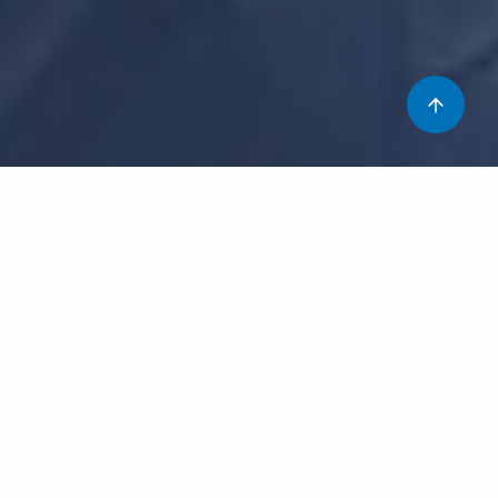
Fa uns quants dies us explicàvem què són les hèrnies i
per què apareixen, però ens va faltar donar-vos
informació sobre els símptomes que donen i, el què
segur que encara us interessarà més, com «les
arreglem»!
Símptomes