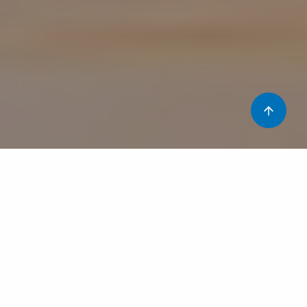
La vulvovaginitis és una inflamació de la zona genital
externa de les nenes afavorida tant per factors
anatòmics (proximitat a l’anus, llavis menors i majors
menys desenvolupats..), com hormonals o la utilització
de productes irritants locals. Molts cops s’hi sumen
també mals hàbits higiènics.