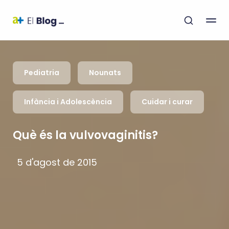
Pediatria
Nounats
Infància i Adolescència
Cuidar i curar
Què és la vulvovaginitis?
5 d'agost de 2015