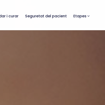
dar i curar
Seguretat del pacient
Etapes