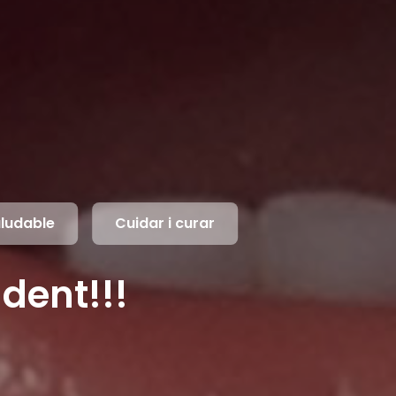
aludable
Cuidar i curar
dent!!!