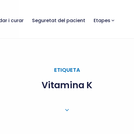
dar i curar
Seguretat del pacient
Etapes
ETIQUETA
Vitamina K