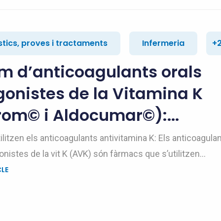
tics, proves i tractaments
Infermeria
+
m d’anticoagulants orals
onistes de la Vitamina K
rom© i Aldocumar©):...
ilitzen els anticoagulants antivitamina K: Els anticoagula
onistes de la vit K (AVK) són fàrmacs que s’utilitzen...
CLE