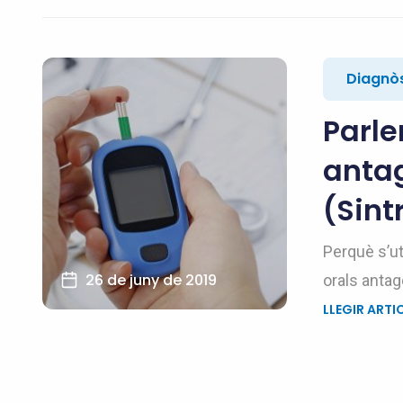
Diagnòs
Parle
antag
(Sint
Perquè s’ut
26 de juny de 2019
orals antag
LLEGIR ARTI