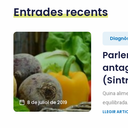
Entrades recents
Diagnòs
Parle
antag
(Sint
Quina alim
8 de juliol de 2019
equilibrada.
LLEGIR ARTI