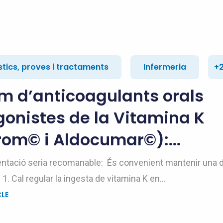
tics, proves i tractaments
Infermeria
+
m d’anticoagulants orals
onistes de la Vitamina K
rom© i Aldocumar©):...
entació seria recomanable: És convenient mantenir una d
 1. Cal regular la ingesta de vitamina K en...
CLE