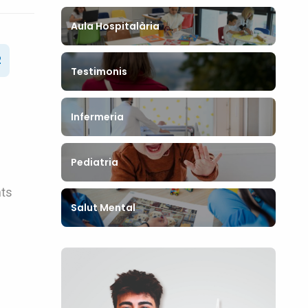
Aula Hospitalària
2
Testimonis
Infermeria
Pediatria
nts
Salut Mental