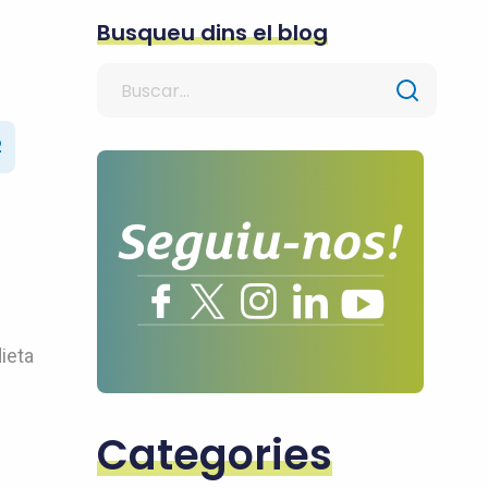
Busqueu dins el blog
Search
for
2
ieta
Categories