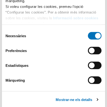
màrqueting.
Si voleu configurar les cookies, premeu l’opció
“Configurar les cookies”. Per a obtenir més informació
sobre les cookies, visiteu la
Informació sobre cookies
de la nostra pàgina web.
Selecció
Necessàries
de
consentiment
Preferències
Categories
Estadístiques
Aula Hospitalària
Màrqueting
Testimonis
Mostrar-ne els detalls