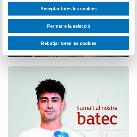
Infermeria
Acceptar totes les cookies
Pediatria
Permetre la selecció
Rebutjar totes les cookies
Salut Mental