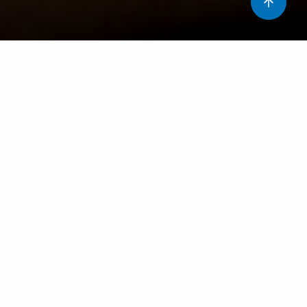
La incontinència urinària és una malaltia que es defineix
per la pèrdua involuntària d’orina i es pot catalogar de
dues maneres: com a símptoma en el curs d’una malaltia
o una alteració per si mateixa.
La incontinència urinària afecta milions de persones
arreu del món i pot tenir un impacte significatiu en la
qualitat de vida. Tot i ser un problema freqüent, sovint es
viu en silenci per vergonya o desconeixement de les
solucions disponibles. Per tots aquests motius, el
14 de
març
es commemora el
Dia Mundial de la