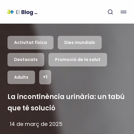
Activitat física
Dies mundials
Destacats
Promoció de la salut
+1
Adults
La incontinència urinària: un tabú
que té solució
14 de març de 2025