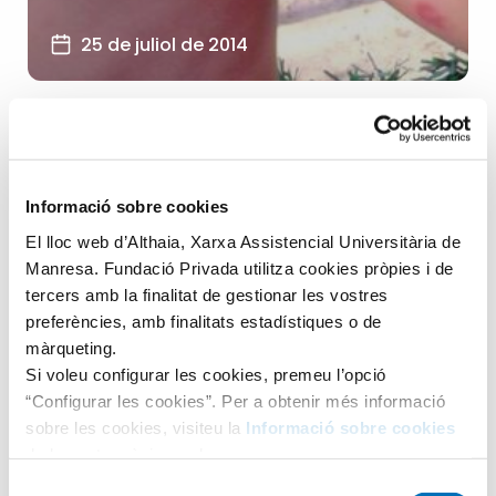
25 de juliol de 2014
Pediatria
Infància i Adolescència
+2
Informació sobre cookies
El lloc web d’Althaia, Xarxa Assistencial Universitària de
Picades i picors!
Manresa. Fundació Privada utilitza cookies pròpies i de
L’estiu ha arribat i amb ell el calor, la platja, la piscina, les
tercers amb la finalitat de gestionar les vostres
preferències, amb finalitats estadístiques o de
tardes a la fresca i…les temudes...
màrqueting.
LLEGIR ARTICLE
Si voleu configurar les cookies, premeu l’opció
“Configurar les cookies”. Per a obtenir més informació
sobre les cookies, visiteu la
Informació sobre cookies
de la nostra pàgina web.
Selecció