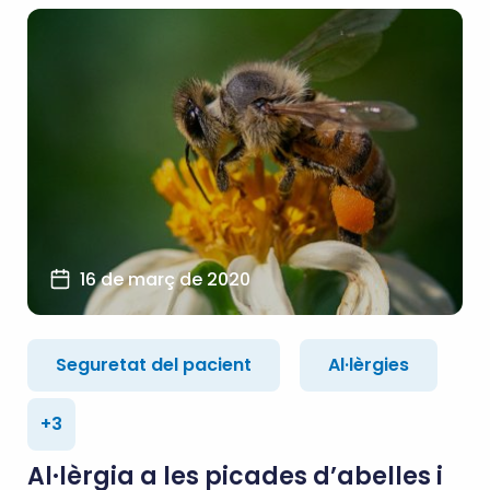
16 de març de 2020
Seguretat del pacient
Al·lèrgies
+3
Al·lèrgia a les picades d’abelles i