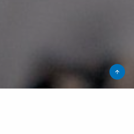
El dolor crònic és molt més que una sensació física: és
un repte constant que pot afectar cada àmbit de la vida.
Per això, en el
Dia Mundial del Dolor
, des de la