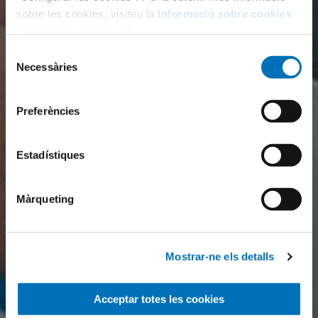
sobre les cookies, visiteu la
Informació sobre cookies
de la nostra pàgina web.
Selecció
Necessàries
de
consentiment
Preferències
Estadístiques
Màrqueting
Mostrar-ne els detalls
Acceptar totes les cookies