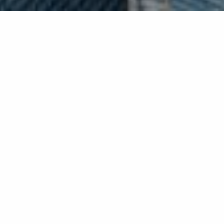
En un
post anterior
parlàvem de com detectar si érem
addictes al joc i, si ho érem, com demanar l’ajut dels
professionals. Potser heu superat aquesta addicció,
fantàstic! però …
Què fer si us venen unes «ganes boges» de jugar?
Això és el
craving
, el desig immediat i amb urgència de
fer una conducta a la qual esteu «enganxats».
És un efecte físic i psicològic del tot normal en les
addiccions. Si no l'»alimenteu» amb els vostres