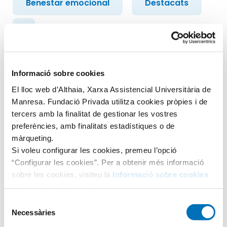
Benestar emocional
Destacats
+2
Tinc un problema amb el joc
d’apostes?
Informació sobre cookies
El lloc web d’Althaia, Xarxa Assistencial Universitària de
El joc online s’ha convertit en una moda entre els joves
Manresa. Fundació Privada utilitza cookies pròpies i de
degut a la publicitat i al fàcil accés...
tercers amb la finalitat de gestionar les vostres
LLEGIR ARTICLE
preferències, amb finalitats estadístiques o de
màrqueting.
Si voleu configurar les cookies, premeu l’opció
“Configurar les cookies”. Per a obtenir més informació
sobre les cookies, visiteu la
Informació sobre cookies
de la nostra pàgina web.
Busqueu dins el blog
Selecció
Necessàries
de
Search
consentiment