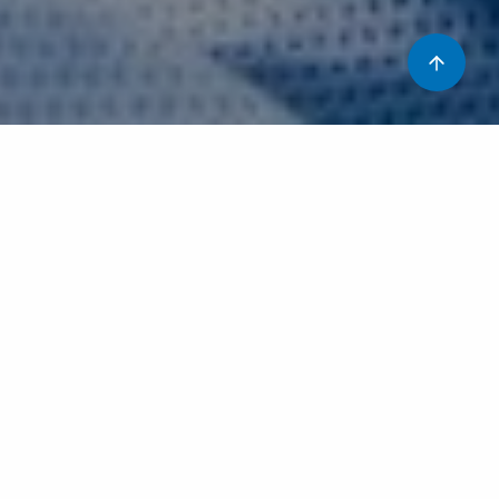
En aquest post explicarem la preparació nutricional
abans d’una cirurgia major! Ens centrarem en consells
basats en el Protocol ERAS (Enhanced Recovery After
Surgery) i us guiarem a través de recomanacions
nutricionals abans del vostre procediment perquè
estigueu més ben preparats i així afavorir la vostra
recuperació.
Què podeu menjar per fer front a un procés quirúrgic de