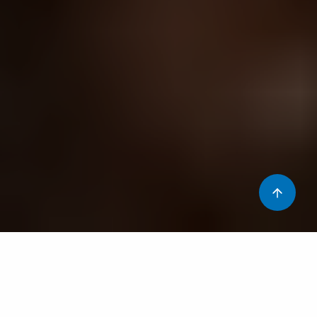
Què són?
Les cremades són
lesions a la pell produïdes per