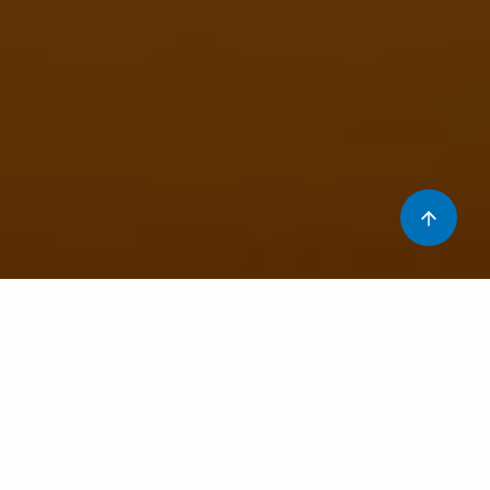
Avui més que escriure-us un llarg text us voldríem
ensenyar una imatge: