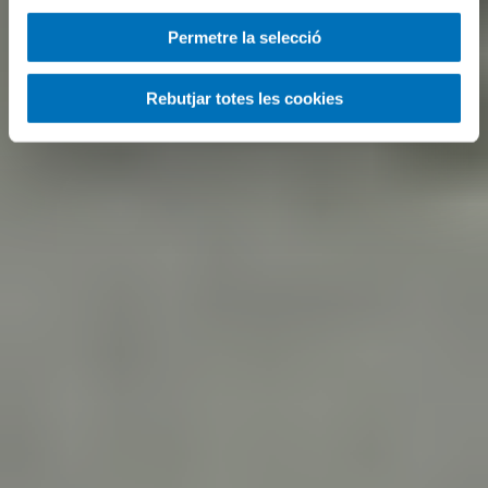
Permetre la selecció
Rebutjar totes les cookies