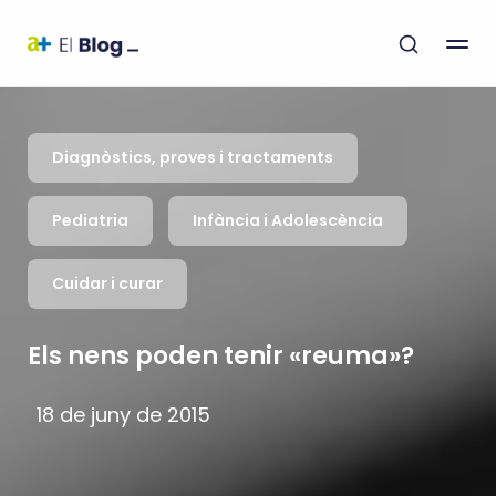
Diagnòstics, proves i tractaments
Pediatria
Infància i Adolescència
Cuidar i curar
Els nens poden tenir «reuma»?
18 de juny de 2015