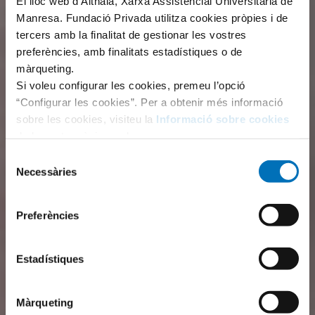
El lloc web d’Althaia, Xarxa Assistencial Universitària de
Manresa. Fundació Privada utilitza cookies pròpies i de
tercers amb la finalitat de gestionar les vostres
preferències, amb finalitats estadístiques o de
màrqueting.
Si voleu configurar les cookies, premeu l’opció
“Configurar les cookies”. Per a obtenir més informació
sobre les cookies, visiteu la
Informació sobre cookies
de la nostra pàgina web.
Selecció
Necessàries
de
consentiment
Preferències
Estadístiques
Màrqueting