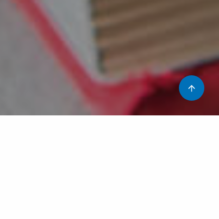
Aquesta setmana l’escola compta amb diferents grupets
d’alumnes de 1r del Cicle formatiu d’Educació Infantil de
l’Institut Guillem Catà. Realitzen activitats preparades
per ells, de temàtica de Sant Jordi ( punts de llibre,
dracs, roses…) amb els nostres alumnes.