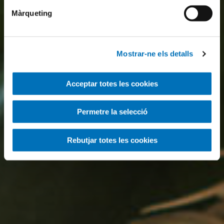
Màrqueting
Mostrar-ne els detalls
Acceptar totes les cookies
Permetre la selecció
Rebutjar totes les cookies