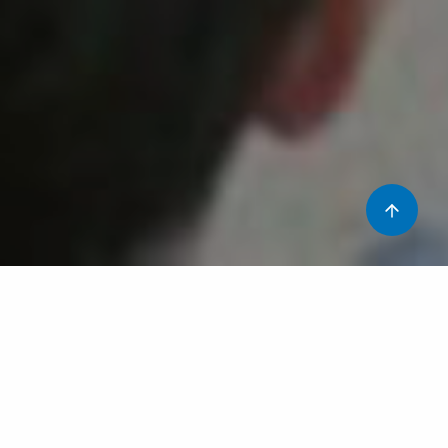
Avui tots els alumnes de l’escola han pogut gaudir d’un
espectacle de contes i música a càrrec de la companyia
Ukecontes. Grans i petits hem passat una bona estona
tot viatjant al món dels contes. En Miquel Chimeno ens