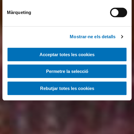
Màrqueting
Mostrar-ne els detalls
Acceptar totes les cookies
Permetre la selecció
Rebutjar totes les cookies