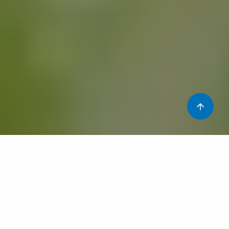
Mireu què ens expliquen els nostres al·lergòlegs!
Què és l’al·lèrgia als aliments?