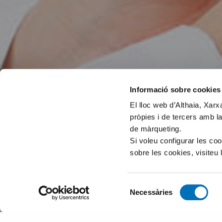
Informació sobre cookies
El lloc web d’Althaia, Xar
pròpies i de tercers amb la
de màrqueting.
Si voleu configurar les co
sobre les cookies, visiteu 
Selecció
Necessàries
de
consentiment