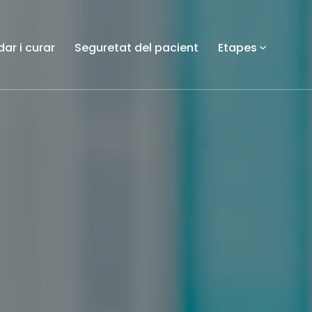
dar i curar
Seguretat del pacient
Etapes