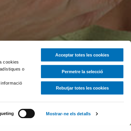
Acceptar totes les cookies
za cookies
tadístiques o
Permetre la selecció
 informació
Rebutjar totes les cookies
ueting
Mostrar-ne els detalls