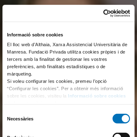
Informació sobre cookies
El lloc web d’Althaia, Xarxa Assistencial Universitària de
Manresa. Fundació Privada utilitza cookies pròpies i de
tercers amb la finalitat de gestionar les vostres
preferències, amb finalitats estadístiques o de
màrqueting.
Si voleu configurar les cookies, premeu l’opció
“Configurar les cookies”. Per a obtenir més informació
sobre les cookies, visiteu la
Informació sobre cookies
de la nostra pàgina web.
Selecció
Necessàries
de
consentiment