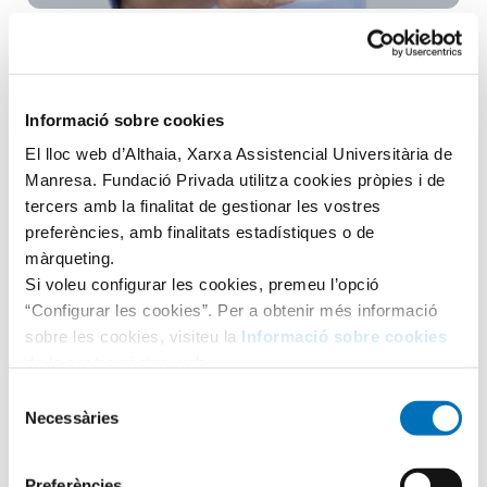
Aula Hospitalària
Infància i Adolescència
Informació sobre cookies
El lloc web d’Althaia, Xarxa Assistencial Universitària de
Cinquena visita del taller de Salut
Manresa. Fundació Privada utilitza cookies pròpies i de
tercers amb la finalitat de gestionar les vostres
Dimecres passat vam tenir la visita del mes d’abril del
preferències, amb finalitats estadístiques o de
taller de Salut. En aquesta ocasió van assistir 36...
màrqueting.
LLEGIR ARTICLE
Si voleu configurar les cookies, premeu l’opció
“Configurar les cookies”. Per a obtenir més informació
sobre les cookies, visiteu la
Informació sobre cookies
de la nostra pàgina web.
Selecció
Necessàries
de
consentiment
Preferències