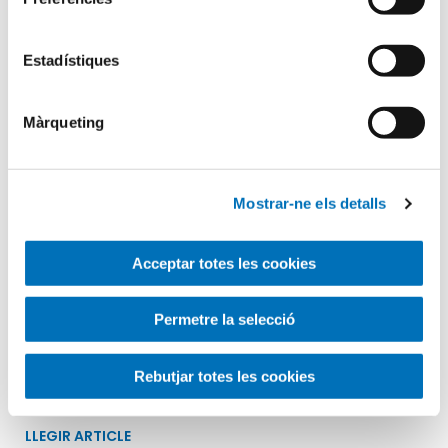
Estadístiques
Màrqueting
2 de febrer de 2015
Mostrar-ne els detalls
Aula Hospitalària
Acceptar totes les cookies
Infància i Adolescència
Permetre la selecció
Quarta visita del Taller de Salut
El dimecres 28 de gener vam realitzar el 4rt Taller de
Rebutjar totes les cookies
Salut. Aquest cop ens van visitar els alumnes...
LLEGIR ARTICLE