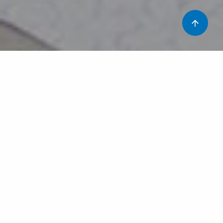
El restrenyiment no acostuma a ser una malaltia greu
però sí que pot alterar de manera molt important la
qualitat de vida.
Gairebé tots els nens pateixen el restrenyiment en algun
moment de la seva vida. I si aquest restrenyiment va
acompanyat de dolor, la situació es pot complicar amb
postures retentives per por a defecar i fins i tot acabar
amb incontinència fecal.