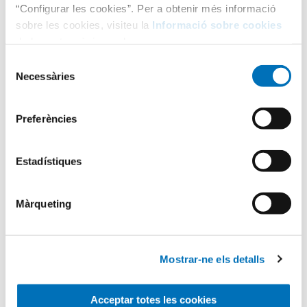
“Configurar les cookies”. Per a obtenir més informació
sobre les cookies, visiteu la
Informació sobre cookies
de la nostra pàgina web.
Selecció
Necessàries
de
consentiment
Categories
Preferències
Aula Hospitalària
Estadístiques
Testimonis
Màrqueting
Infermeria
Mostrar-ne els detalls
Acceptar totes les cookies