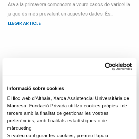
Ara a la primavera comencem a veure casos de varicel.la
ja que és més prevalent en aquestes dades. És...
LLEGIR ARTICLE
Busqueu dins el blog
Search
Informació sobre cookies
for
El lloc web d’Althaia, Xarxa Assistencial Universitària de
Manresa. Fundació Privada utilitza cookies pròpies i de
tercers amb la finalitat de gestionar les vostres
preferències, amb finalitats estadístiques o de
màrqueting.
Si voleu configurar les cookies, premeu l’opció