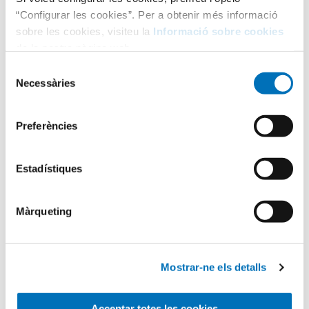
“Configurar les cookies”. Per a obtenir més informació
sobre les cookies, visiteu la
Informació sobre cookies
de la nostra pàgina web.
Selecció
Necessàries
de
consentiment
Categories
Preferències
Aula Hospitalària
Estadístiques
Màrqueting
Testimonis
Mostrar-ne els detalls
Infermeria
Acceptar totes les cookies