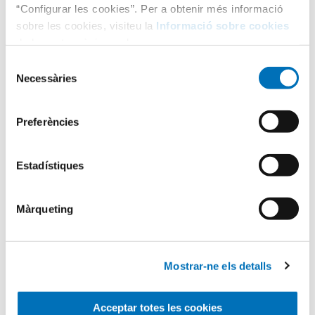
“Configurar les cookies”. Per a obtenir més informació
sobre les cookies, visiteu la
Informació sobre cookies
de la nostra pàgina web.
Selecció
Necessàries
de
consentiment
Categories
Preferències
Aula Hospitalària
Estadístiques
Testimonis
Màrqueting
Infermeria
Mostrar-ne els detalls
Acceptar totes les cookies