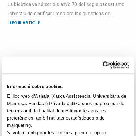
La bioètica va néixer els anys 70 del segle passat amb
l’objectiu de clarificar i resoldre les qüestions de...
LLEGIR ARTICLE
Busqueu dins el blog
Search
Informació sobre cookies
for
El lloc web d’Althaia, Xarxa Assistencial Universitària de
Manresa. Fundació Privada utilitza cookies pròpies i de
tercers amb la finalitat de gestionar les vostres
preferències, amb finalitats estadístiques o de
màrqueting.
Si voleu configurar les cookies, premeu l’opció