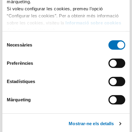
màrqueting.
Si voleu configurar les cookies, premeu l’opció
“Configurar les cookies”. Per a obtenir més informació
sobre les cookies, visiteu la
Informació sobre cookies
de la nostra pàgina web.
Selecció
Necessàries
de
consentiment
Preferències
Categories
Estadístiques
Aula Hospitalària
Màrqueting
Testimonis
Mostrar-ne els detalls