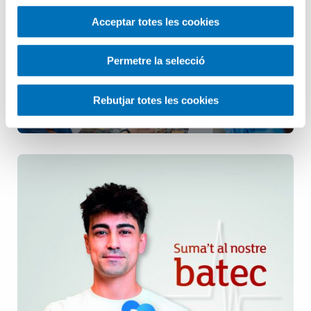
Infermeria
Acceptar totes les cookies
Pediatria
Permetre la selecció
Rebutjar totes les cookies
Salut Mental