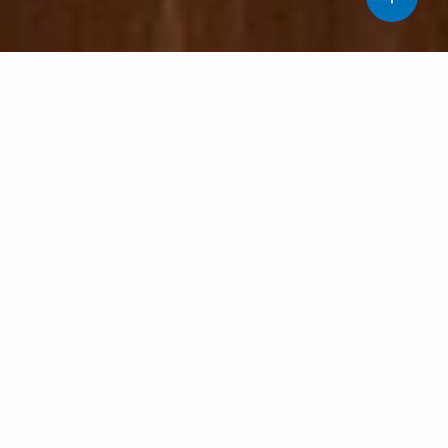
Quants cops hem sentit que un infant s’ha introduït un
objecte petit a l’orella o al nas, o que se l’ha empassat?
La ingesta de cossos estranys (CE) és un problema
freqüent a la infància, especialment en nens menors de
cinc anys. Aquesta situació comporta una sèrie de
visites als serveis d’urgències, i, en alguns casos, pot
comportar complicacions greus.
Tot i la por que pot generar, la majoria dels cossos
estranys ingerits es mouen a través del tracte digestiu
sense causar danys. Tanmateix, la localització, la mida i