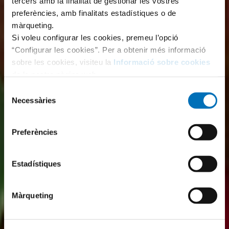
tercers amb la finalitat de gestionar les vostres
preferències, amb finalitats estadístiques o de
màrqueting.
Si voleu configurar les cookies, premeu l’opció
“Configurar les cookies”. Per a obtenir més informació
sobre les cookies, visiteu la
Informació sobre cookies
de la nostra pàgina web.
Selecció
Necessàries
de
consentiment
Preferències
Estadístiques
Màrqueting