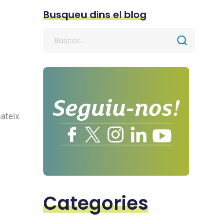
Busqueu dins el blog
Search
for
mateix
Categories