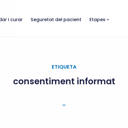
dar i curar
Seguretat del pacient
Etapes
ETIQUETA
consentiment informat