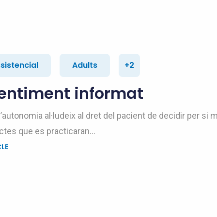
ssistencial
Adults
+2
entiment informat
d’autonomia al·ludeix al dret del pacient de decidir per si 
ctes que es practicaran...
CLE