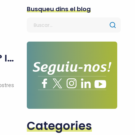
Busqueu dins el blog
Search
for
 I…
ostres
Categories