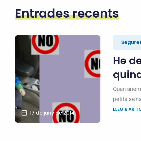
Entrades recents
Seguret
He de
quina
Quan anem 
petits se’n
LLEGIR ARTI
17 de juny de 2014