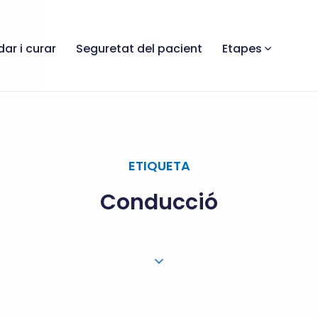
dar i curar
Seguretat del pacient
Etapes
ETIQUETA
Conducció