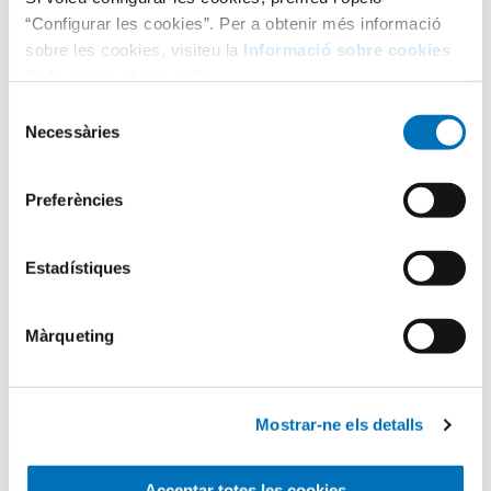
“Configurar les cookies”. Per a obtenir més informació
sobre les cookies, visiteu la
Informació sobre cookies
de la nostra pàgina web.
Selecció
Necessàries
de
consentiment
Categories
Preferències
Aula Hospitalària
Estadístiques
Màrqueting
Testimonis
Mostrar-ne els detalls
Infermeria
Acceptar totes les cookies