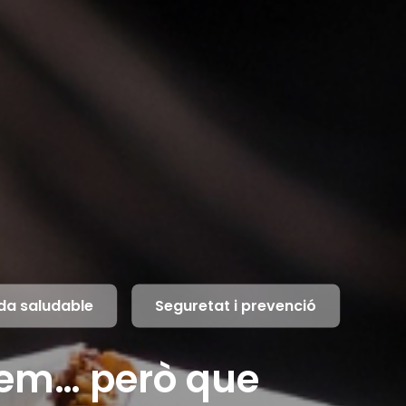
da saludable
Seguretat i prevenció
iem… però que