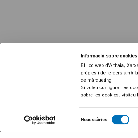
Informació sobre cookies
El lloc web d’Althaia, Xar
pròpies i de tercers amb la
de màrqueting.
Si voleu configurar les co
sobre les cookies, visiteu 
Selecció
Necessàries
de
consentiment