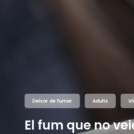
Deixar de fumar
Adults
Vi
El fum que no ve