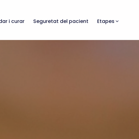
dar i curar
Seguretat del pacient
Etapes