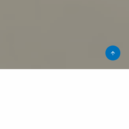
Aquesta setmana hem començat una nova activitat a
l’aula que durarà tot el curs. Per a la seva realització
comptem amb el Josep M. Capelles, col·laborador del
Servei de Voluntariat del nostre hospital i expert en la
dinamització d’activitats amb el joc de construcció Lego.