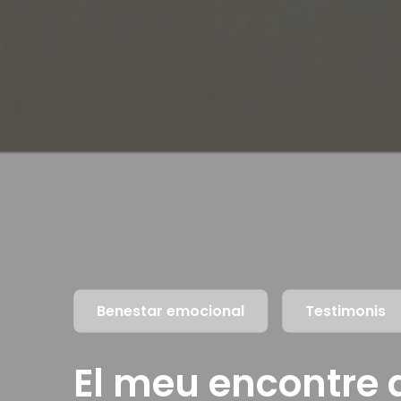
Benestar emocional
Testimonis
El meu encontre 