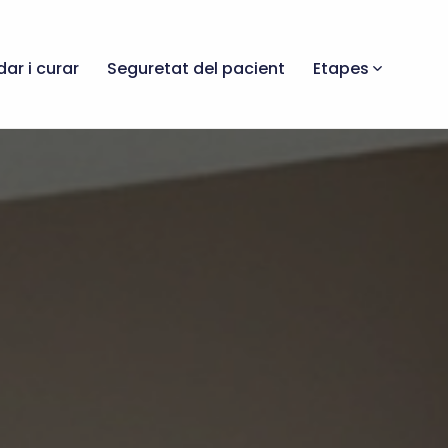
dar i curar
Seguretat del pacient
Etapes