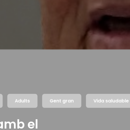
Adults
Gent gran
Vida saludable
amb el