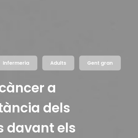
Infermeria
Adults
Gent gran
 càncer a
rtància dels
s davant els