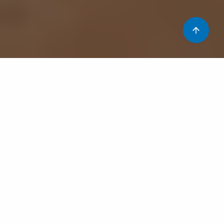
El mes passat vam parlar d’alguns tipus de la
lactància
materna
, i us vam comentar que us explicaríem més
endavant la tècnica per donar el pit. Doncs som-hi!.
Com li dono el pit?
L’ideal és afavorir l’adherència espontània, que sigui el
mateix nadó el qui tria la forma d’agafar el pit, això
s’aconsegueix després del part amb la mare estirada de
panxa enlaire i el nadó de cap per avall sobre la panxa de