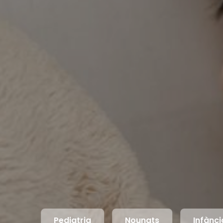
Pediatria
Nounats
Infànci