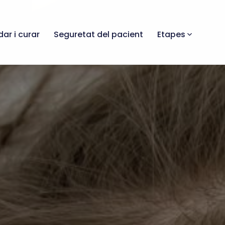
dar i curar
Seguretat del pacient
Etapes