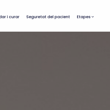
dar i curar
Seguretat del pacient
Etapes