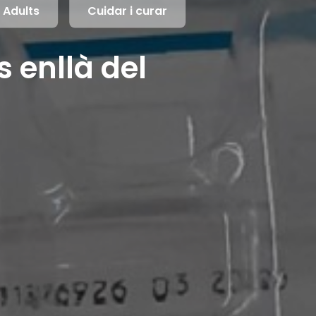
Adults
Cuidar i curar
s enllà del