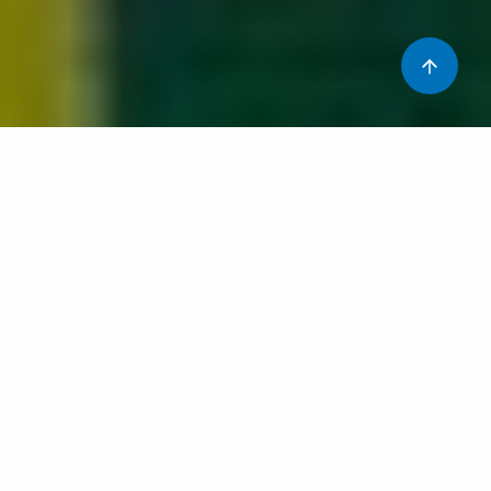
Quina il·lusió celebrar de nou la festa del llibre i la rosa!
A l’aula, hem fet el ja tradicional concurs de punts de
llibre. Els artistes són els nostres alumnes i per fer-los
poden utilitzar tècniques i materials diversos. Les
votacions com cada any les fa el personal de Pediatria.
Tenim ja els guanyadors!!! i són la Martina i la Yael! Aviat
els podrem fer entrega dels premis a totes dues!
Aula Hospitalària
Infància i Adolescència