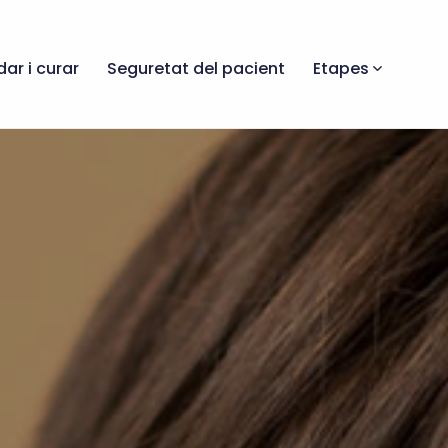
dar i curar
Seguretat del pacient
Etapes