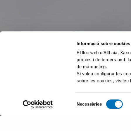
Informació sobre cookies
El lloc web d’Althaia, Xar
pròpies i de tercers amb la
de màrqueting.
Si voleu configurar les co
sobre les cookies, visiteu 
Selecció
Necessàries
de
consentiment