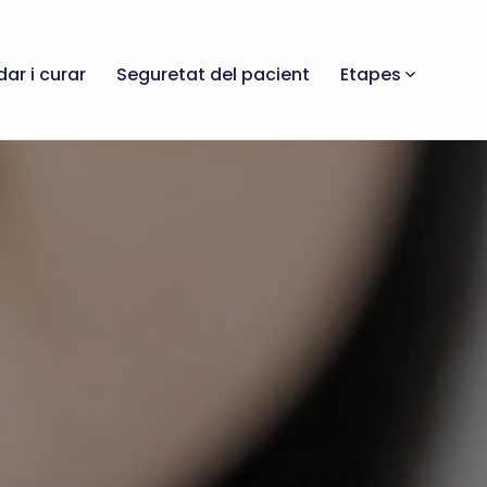
dar i curar
Seguretat del pacient
Etapes