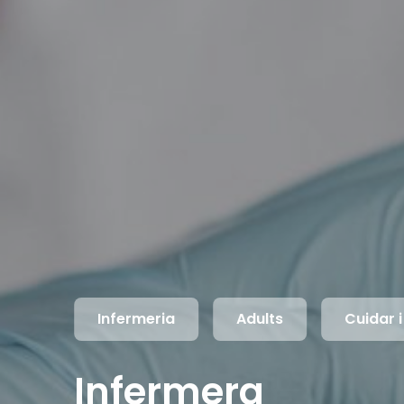
Infermeria
Adults
Cuidar i
Infermera