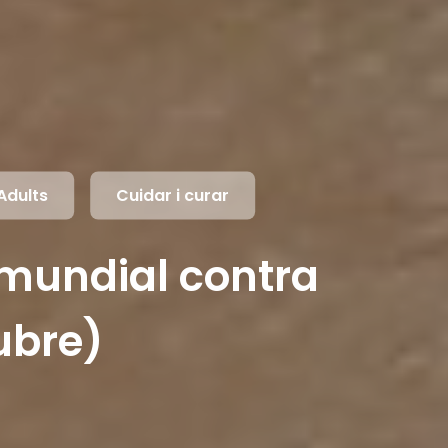
Adults
Cuidar i curar
mundial contra
tubre)