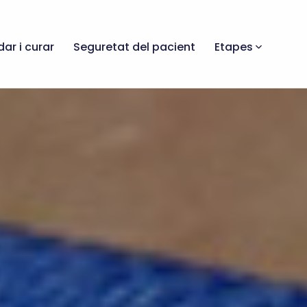
dar i curar
Seguretat del pacient
Etapes