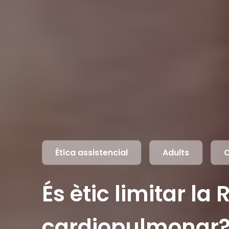
Ètica assistencial
Adults
C
És ètic limitar l
cardiopulmonar