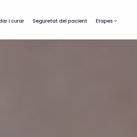
dar i curar
Seguretat del pacient
Etapes