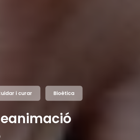
uidar i curar
Bioètica
a Reanimació
?